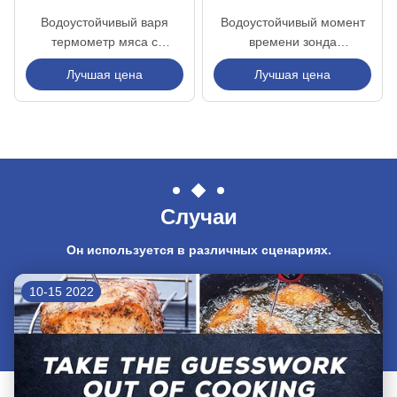
Водоустойчивый варя
Водоустойчивый момент
термометр мяса с
времени зонда
функцией владением для
складчатости варя
Лучшая цена
Лучшая цена
приготовления на
термометра мяса прочитал
гриле/Luquid/молока
термометр еды варя
Случаи
Он используется в различных сценариях.
10-15 2022