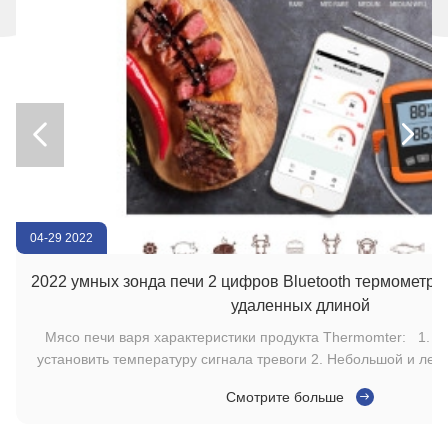


04-29 2022
2022 умных зонда печи 2 цифров Bluetooth термомет
удаленных длиной
Мясо печи варя характеристики продукта Thermomter: 1. Потребители могут
чи
установить температуру сигнала тревоги 2. Небольшой и легкий для того чтобы
снести 3. легкий для использования 4. Кабель 100cm длинное, легкий для того
Смотрите больше
чтобы зажарить Мясо печи варя спецификации Thermomter: Материал Зонд
в
нержавеющей стали ABS plastic+304 Жизненный период 4years Цвет черный/
красный/апельсин, смогите быть подгоняно MOQ 1000pcs Толщина 2.2cm