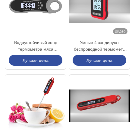
Видео
Водоустойчивый зонд
Умные 4 зондируют
термометра мяса
беспроводной термометр
БАРБЕКЮ IP67 двойной
гриля с батареей 250MA
Лучшая цена
Лучшая цена
для еды кухни
Rechargeble