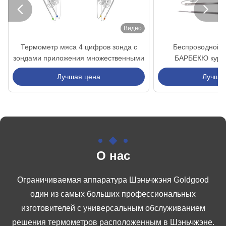


Видео
Термометр мяса 4 цифров зонда с
Беспроводной д
зондами приложения множественными
БАРБЕКЮ курил
термометра 
Лучшая цена
Лучшая
О нас
Ограничиваемая аппаратура Шэньчжэня Goldgood
один из самых больших профессиональных
изготовителей с универсальным обслуживанием
решения термометров расположенным в Шэньчжэне.