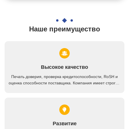
Складчатость зонда термометра варенья цифров мяса курильщика устная
Двойной монитор LFGB температуры стейка термометра барбекю зонда 2
Внутренняя тарировка цифров консервооткрывателя бутылки печи варя термометра нержавеющее
Наше преимущество
Водоустойчивый термометр гриля цифров в зонде складчатости печи варя конфету еды
Комплекс предпусковых операций таймера еды зонда варя термометра 2 Bluetooth беспроводной цифров
Долгосрочные зонды термометра мяса 2 цифров беспроводные с сигналом тревоги для курильщика
Экран Lcd беспроводного удаленного гриля термометра мяса зонда цифров двойного широкий
Высокое качество
Электронный мини беспроводной зонд термометра мяса 4 для герметической электрической кастрюли
Печать доверия, проверка кредитоспособности, RoSH и
наградной умный термометр мяса 4-Probe для курильщика со стейком батареи приложения 3.7V
оценка способности поставщика. Компания имеет строгую
систему контроля качества и профессиональную
Умные беспроводные термометры мяса зондируют 4 для курильщика жаря приложение Iphone
лабораторию.
Перезаряжаемые беспроводной термометр мяса с грилем БАРБЕКЮ 4 зондов
Умная батарея 3.7V 165ft варя термометра цифров Bluetooth перезаряжаемые
Барбекю контролируемое приложением мяса сотового телефона андроида цифров Wifi термометра 4 в 1
Развитие