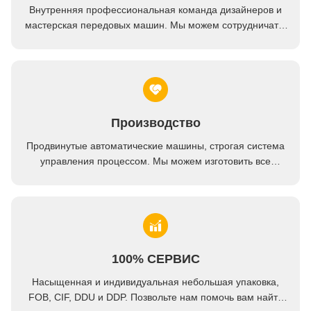
Термометр электрического мяса цифров барбекю конфеты варя установил с освещает Lcd контржурным светом
Внутренняя профессиональная команда дизайнеров и
мастерская передовых машин. Мы можем сотрудничать,
Термометр мяса Rohs водоустойчивый со шнуром в печи IP66 Турции масла цыпленка
чтобы разработать продукты, которые вам нужны.
Производство
Продвинутые автоматические машины, строгая система
управления процессом. Мы можем изготовить все
электрические терминалы за пределами вашего спроса.
100% СЕРВИС
Насыщенная и индивидуальная небольшая упаковка,
FOB, CIF, DDU и DDP. Позвольте нам помочь вам найти