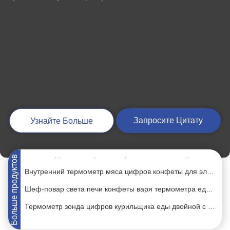
Умная батарея 3.7V 165ft варя термометра цифров Bluetooth перезаряжаемые
Барбекю контролируемое приложением мяса сотового телефона андроида цифров Wifi термометра 4 в 1
Термометр электрического мяса цифров барбекю конфеты варя установил с освещает Lcd контржурным светом
Запросите Цитату
Узнайте Больше
Термометр мяса Rohs водоустойчивый со шнуром в печи IP66 Турции масла цыпленка
Высокая двойная нержавеющая сталь LCD зонда 304 термометра мяса БАРБЕКЮ Temp Multi
Больше продуктов
Внутренний термометр мяса цифров конфеты для электрической портативной машинки курильщика
Шеф-повар света печи конфеты варя термометра еды прочитанный моментом времени глубокий жаря
Термометр зонда цифров курильщика еды двойной с цветом дисплея 3 Lcd
Момент времени шоколада прочитал мясо варя термометра жаря еду Управления по санитарному надзору за качеством пищевых продуктов и медикаментов