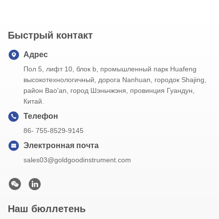
Чистый вес 85g Вес брутто 205g Упаковка коробка цвета с сумкой хлопка,
струбциной зонда Доставка Море UPS/DHL/FEDEX/TNT/By и товароотправитель
клиента
Быстрый контакт
Адрес
,
Пол 5, лифт 10, блок b, промышленный парк Huafeng
д
высокотехнологичный, дорога Nanhuan, городок Shajing,
район Bao'an, город Шэньчжэня, провинция Гуандун,
Китай.
Телефон
86- 755-8529-9145
Электронная почта
sales03@goldgoodinstrument.com
Наш бюллетень