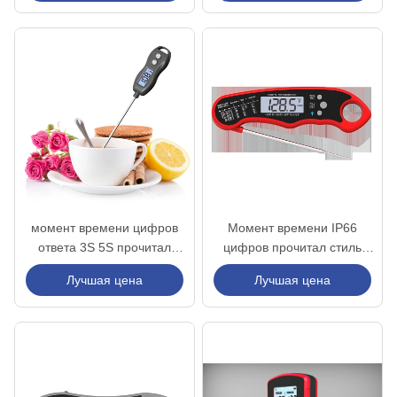
мгновенное чтение
термометр для мяса для
цифровой термометр
кулинарии с сигнализацией
пищевых продуктов для
управления APP
кулинарии
момент времени цифров
Момент времени IP66
ответа 3S 5S прочитал
цифров прочитал стиль
термометр еды с крышкой
зонда нержавеющей стали
Лучшая цена
Лучшая цена
варя термометра