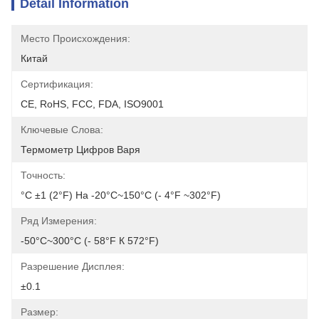
Detail Information
Место Происхождения:
Китай
Сертификация:
CE, RoHS, FCC, FDA, ISO9001
Ключевые Слова:
Термометр Цифров Варя
Точность:
°C ±1 (2°F) На -20°C~150°C (- 4°F ~302°F)
Ряд Измерения:
-50°C~300°C (- 58°F К 572°F)
Разрешение Дисплея:
±0.1
Размер: