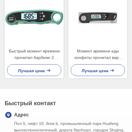
Быстрый момент времени
Момент времени еды
прочитал барбекю 2
конфеты прочитал варя
датчика варя термометра в
термометр для сахара
1
жаря цифров
Лучшая цена
Лучшая цена
Быстрый контакт
Адрес
Пол 5, лифт 10, блок b, промышленный парк Huafeng
высокотехнологичный, дорога Nanhuan, городок Shajing,