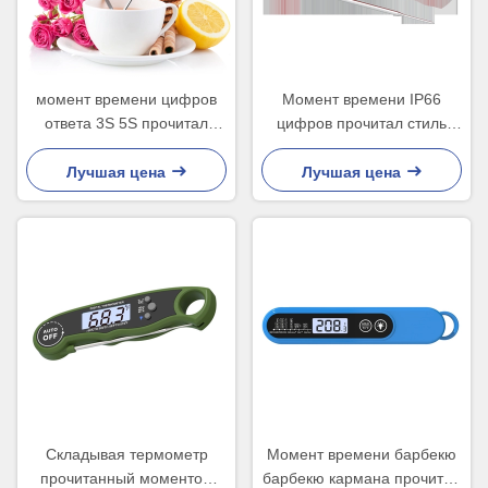
момент времени цифров
Момент времени IP66
ответа 3S 5S прочитал
цифров прочитал стиль
термометр еды с крышкой
зонда нержавеющей стали
варя термометра
Лучшая цена
Лучшая цена
Складывая термометр
Момент времени барбекю
прочитанный моментом
барбекю кармана прочитал