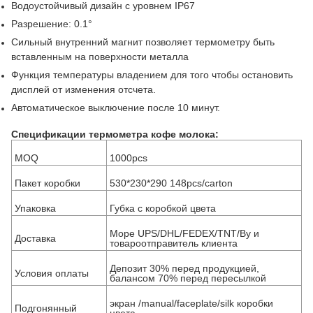
Водоустойчивый дизайн с уровнем IP67
Разрешение: 0.1°
Сильный внутренний магнит позволяет термометру быть
вставленным на поверхности металла
Функция температуры владением для того чтобы остановить
дисплей от изменения отсчета.
Автоматическое выключение после 10 минут.
Спецификации термометра кофе молока:
MOQ
1000pcs
Пакет коробки
530*230*290 148pcs/carton
Упаковка
Губка с коробкой цвета
Море UPS/DHL/FEDEX/TNT/By и
Доставка
товароотправитель клиента
Депозит 30% перед продукцией,
Условия оплаты
балансом 70% перед пересылкой
экран /manual/faceplate/silk коробки
Подгонянный