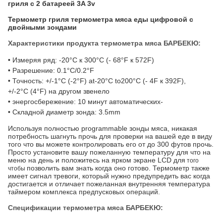
гриля с 2 батареей 3A 3v
Термометр гриля термометра мяса еды цифровой с
двойными зондами
Характеристики продукта термометра мяса БАРБЕКЮ:
• Измеряя ряд: -20°C к 300°C (- 68°F к 572F)
• Разрешение: 0.1°C/0.2°F
• Точность: +/-1°C (-2°F) at-20°C to200°C (- 4F к 392F),
+/-2°C (4°F) на другом звенело
• энергосбережение: 10 минут автоматических-
• Складной диаметр зонда: 3.5mm
Используя полностью programmable зонды мяса, никакая
потребность шагнуть прочь для проверки на вашей еде в виду
того что вы можете контролировать его от до 300 футов прочь.
Просто установите вашу пожеланную температуру для что на
меню на день и положитесь на ярком экране LCD для
того
позволить вам знать когда оно готово. Термометр также
чтобы
имеет сигнал тревоги, который нужно предупредить вас когда
достигается и отличает пожеланная внутренняя температура
таймером комплекса предпусковых операций.
Спецификации термометра мяса БАРБЕКЮ: