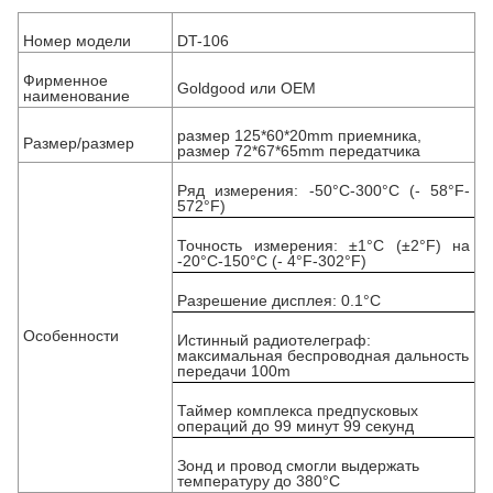
Номер модели
DT-106
Фирменное
Goldgood или OEM
наименование
размер 125*60*20mm приемника,
Размер/размер
размер 72*67*65mm передатчика
Ряд измерения: -50°C-300°C (- 58°F-
572°F)
Точность измерения: ±1°C (±2°F) на
-20°C-150°C (- 4°F-302°F)
Разрешение дисплея: 0.1°C
Особенности
Истинный радиотелеграф:
максимальная беспроводная дальность
передачи 100m
Таймер комплекса предпусковых
операций до 99 минут 99 секунд
Зонд и провод смогли выдержать
температуру до 380°C