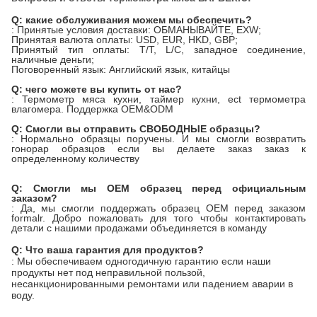
Q: какие обслуживания можем мы обеспечить?
: Принятые условия доставки: ОБМАНЫВАЙТЕ, EXW;
Принятая валюта оплаты: USD, EUR, HKD, GBP;
Принятый тип оплаты: T/T, L/C, западное соединение,
наличные деньги;
Поговоренный язык: Английский язык, китайцы
Q: чего можете вы купить от нас?
: Термометр мяса кухни, таймер кухни, ect термометра
влагомера. Поддержка OEM&ODM
Q: Смогли вы отправить СВОБОДНЫЕ образцы?
: Нормально образцы поручены. И мы смогли возвратить
гонорар образцов если вы делаете заказ заказ к
определенному количеству
Q: Смогли мы OEM образец перед официальным
заказом?
: Да, мы смогли поддержать образец OEM перед заказом
formalr. Добро пожаловать для того чтобы контактировать
детали с нашими продажами объединяется в команду
Q: Что ваша гарантия для продуктов?
: Мы обеспечиваем одногодичную гарантию если наши
продукты нет под неправильной пользой,
несанкционированными ремонтами или падением аварии в
воду.