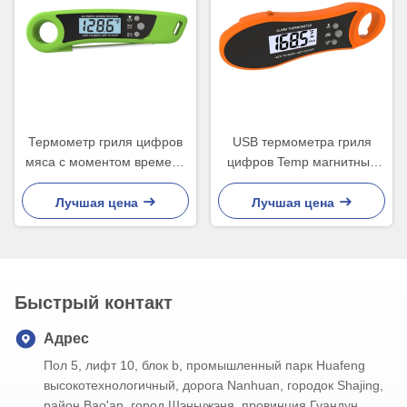
Термометр гриля цифров
USB термометра гриля
мяса с моментом времени
цифров Temp магнитный
зонда быстро прочитал
поручая двойной зонд
Лучшая цена
Лучшая цена
Быстрый контакт
Адрес
Пол 5, лифт 10, блок b, промышленный парк Huafeng
высокотехнологичный, дорога Nanhuan, городок Shajing,
район Bao'an, город Шэньчжэня, провинция Гуандун,