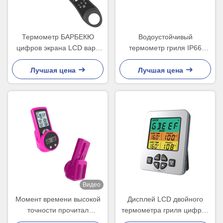
Термометр БАРБЕКЮ
Водоустойчивый
цифров экрана LCD варя
термометр гриля IP66
мясо с IP65
цифров с двойными
водоустойчивым
зондами SS304
Лучшая цена
Лучшая цена
Видео
Момент времени высокой
Дисплей LCD двойного
точности прочитал
термометра гриля цифров
термометр гриля с 2
зонда большой яркий с