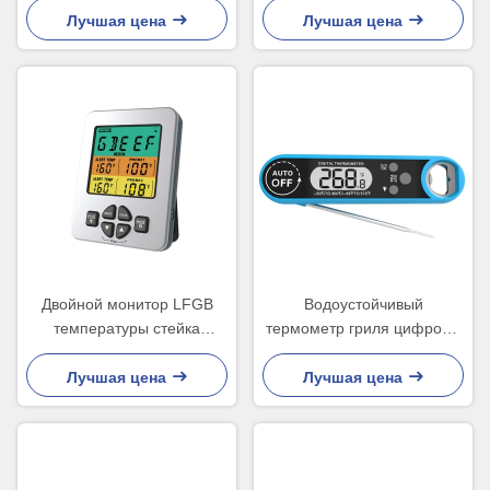
батареей 3A 3v
программой дефолта
Лучшая цена
Лучшая цена
Двойной монитор LFGB
Водоустойчивый
температуры стейка
термометр гриля цифров в
термометра барбекю зонда
зонде складчатости печи
2
варя конфету еды
Лучшая цена
Лучшая цена