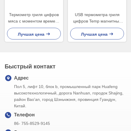
Термометр гриля цифров
USB термометра гриля
мяса с моментом времени
цифров Temp магнитный
зонда быстро прочитал
поручая двойной зонд
Лучшая цена
Лучшая цена
Быстрый контакт
Адрес
Пол 5, лифт 10, блок b, промышленный парк Huafeng
высокотехнологичный, дорога Nanhuan, городок Shajing,
район Bao'an, город Шэньчжэня, провинция Гуандун,
Китай.
Телефон
86- 755-8529-9145