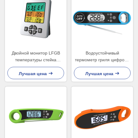
Двойной монитор LFGB
Водоустойчивый
температуры стейка
термометр гриля цифров в
термометра барбекю зонда
зонде складчатости печи
2
варя конфету еды
Лучшая цена
Лучшая цена