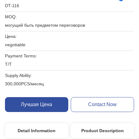
DT-116
MOQ:
могущий быть предметом переговоров
Цена:
negotiable
Payment Terms:
T/T
Supply Ability:
300,000PCS/месяц
Лучшая Цена
Contact Now
Detail Information
Product Description