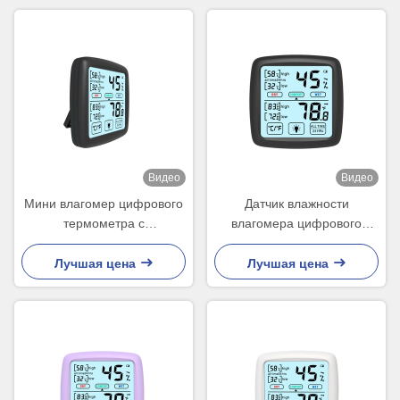
Видео
Видео
Мини влагомер цифрового
Датчик влажности
термометра с
влагомера цифрового
минимальной
термометра закрытого
максимальной памятью
номера для инкубатора
Лучшая цена
Лучшая цена
Lcd влагомера
24h