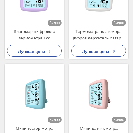
Видео
Видео
Влагомер цифрового
Термометра влагомера
термометра Lcd
цифров держатель батареи
небольшой для датчика
беспроводного крытого на
влажности хьюмидоров
открытом воздухе ручной
Лучшая цена
Лучшая цена
сигары крытого
Видео
Видео
Мини тестер метра
Мини датчик метра