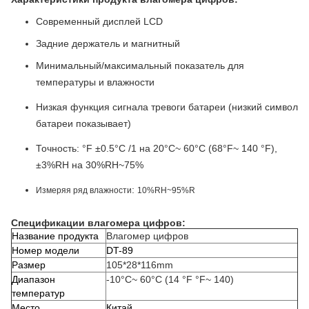
Современный дисплей LCD
Задние держатель и магнитный
Минимальный/максимальный показатель для
температуры и влажности
Низкая функция сигнала тревоги батареи (низкий символ
батареи показывает)
Точность: °F ±0.5°C /1 на 20°C~ 60°C (68°F~ 140 °F),
±3%RH на 30%RH~75%
:
Измеряя ряд влажности
10%RH~95%R
Спецификации влагомера цифров:
Название продукта
Влагомер цифров
Номер модели
DT-89
Размер
105*28*116mm
Диапазон
-10°C~ 60°C (14 °F °F~ 140)
температур
Место
Китай