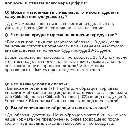
вопросы и ответы влагомера цифров:
Q: Можем мы клеймить с нашим логотипом и сделать
нашу собственную упаковку?
: Да, мы можем напечатать ваш логотип и сделать вашу
упаковку. Пожалуйста примечания когда дознание.
Q: Что ваше среднее время выполнения продукции?
: Время выполнения стандартного образца 1-3 дней, если
печатание логотипа потребности или изменение некоторого
дизайна, время выполнения будут покуда 10-15 дней.
Время выполнения массового производства 25-30 дней после
того как предплата получена, но мы также держим запас для
некоторых горячих продавая деталей и мы можем
аранжировать быструю доставку соответственно.
Q: Что ваши условия оплаты?
: Вы можете оплатить T/T, PayPal для образцов, торговым
депозитом обеспечения (кредитная карточка пользы депозита
или Citibank, польза Citibank баланса) 30% перед продукцией,
балансом 70% должны быть оплачены перед пересылкой.
Q: Вы обеспечиваете образцы и насколько оно?
: Да, образцы доступны. Цена образцов может быть выше чем
наше нормальное предложение, будет возвращено после
теста и подтвердить заказ для массового производства.