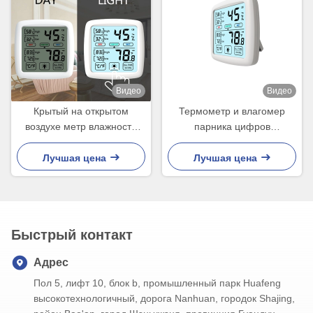
Видео
Видео
Крытый на открытом
Термометр и влагомер
воздухе метр влажности
парника цифров
влагомера цифрового
инкубатора на открытом
термометра для
воздухе крытый
Лучшая цена
Лучшая цена
инкубатора
комбинированные
комбинированного
Быстрый контакт
Адрес
Пол 5, лифт 10, блок b, промышленный парк Huafeng
высокотехнологичный, дорога Nanhuan, городок Shajing,