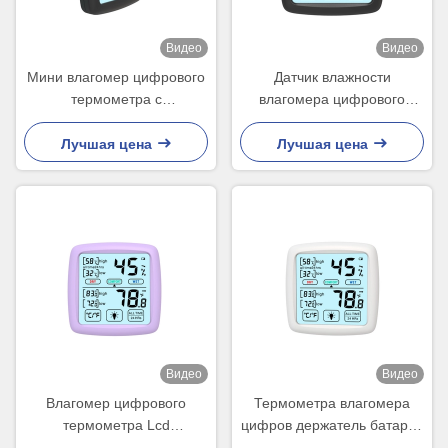
Видео
Видео
Мини влагомер цифрового
Датчик влажности
термометра с
влагомера цифрового
минимальной
термометра закрытого
максимальной памятью
номера для инкубатора
Лучшая цена
Лучшая цена
Lcd влагомера
24h
Видео
Видео
Влагомер цифрового
Термометра влагомера
термометра Lcd
цифров держатель батареи
небольшой для датчика
беспроводного крытого на