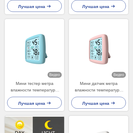
влажности хьюмидоров
открытом воздухе ручной
Лучшая цена
Лучшая цена
сигары крытого
Видео
Видео
Мини тестер метра
Мини датчик метра
влажности температуры
влажности температуры
цифров электронный с
влагомера цифрового
датчиком сигнала тревоги
термометра Lcd Градуса
Лучшая цена
Лучшая цена
цельсия