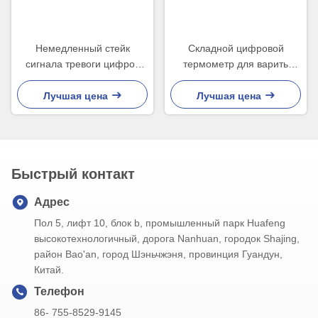
Немедленный стейк
Складной цифровой
сигнала тревоги цифров
термометр для варить
варя термометров мяса
дисплей СИД RoHS CE USB
используя высокую
мяса
Лучшая цена
Лучшая цена
температуру
Быстрый контакт
Адрес
Пол 5, лифт 10, блок b, промышленный парк Huafeng
высокотехнологичный, дорога Nanhuan, городок Shajing,
район Bao'an, город Шэньчжэня, провинция Гуандун,
Китай.
Телефон
86- 755-8529-9145