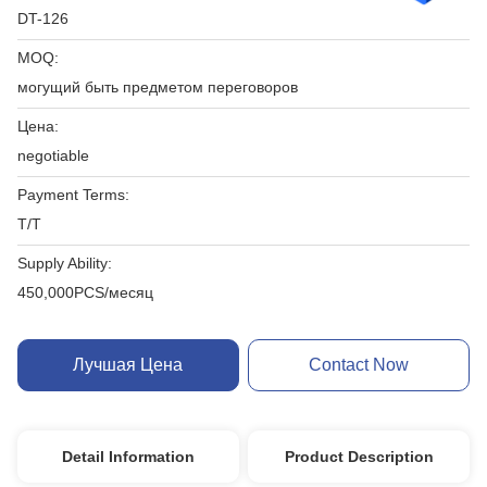
DT-126
MOQ:
могущий быть предметом переговоров
Цена:
negotiable
Payment Terms:
T/T
Supply Ability:
450,000PCS/месяц
Лучшая Цена
Contact Now
Detail Information
Product Description