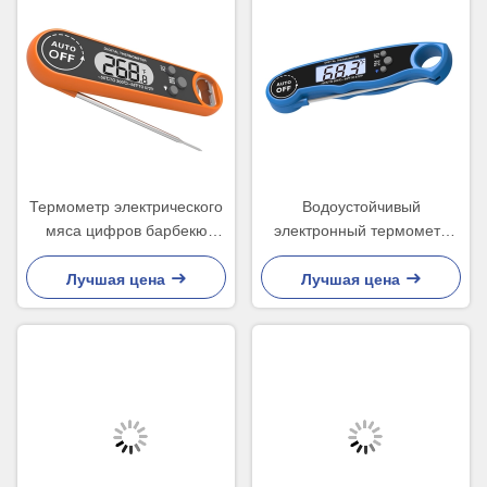
Термометр электрического
Водоустойчивый
мяса цифров барбекю
электронный термометр
конфеты варя установил с
кухни для жидкостей мочит
освещает Lcd контржурным
ABS зонда
Лучшая цена
Лучшая цена
светом