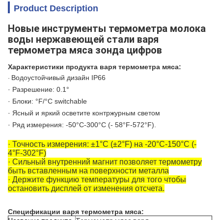
Product Description
Новые инструменты термометра молока
воды нержавеющей стали варя
термометра мяса зонда цифров
Характеристики продукта варя термометра мяса:
Водоустойчивый дизайн IP66
·
· Разрешение: 0.1°
· Блоки: °F/°C switchable
· Ясный и яркий осветите контржурным светом
· Ряд измерения: -50°C-300°C (- 58°F-572°F).
· Точность измерения: ±1°C (±2°F) на -20°C-150°C (-
4°F-302°F)
· Сильный внутренний магнит позволяет термометру
быть вставленным на поверхности металла
· Держите функцию температуры для того чтобы
остановить дисплей от изменения отсчета.
Спецификации варя термометра мяса: