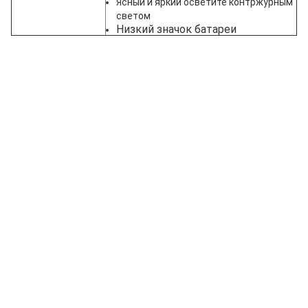
Ясный и яркий осветите контржурным
светом
Низкий значок батареи