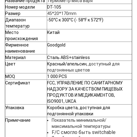
Название продукта
Термометр мяса варя
Номер модели
DT-105
Размер
45*20*170mm
Диапазон
-50°C к 300°C
(- 58°F к 572°F)
температур
Место
Китай
происхождения
Фирменное
Goodgold
наименование
Материал
Сталь ABS+stainless
Цвет
Красный/апельсин,
доступный для
подгонянных цветов
MOQ
1 000 PCS
Сертификат
FCC, УПРАВЛЕНИЕ ПО САНИТАРНОМУ
НАДЗОРУ ЗА КАЧЕСТВОМ ПИЩЕВЫХ
ПРОДУКТОВ И МЕДИКАМЕНТОВ,
ISO9001, UKCA
Упаковка
Коробка цвета, доступная для
подгонянной упаковки
Примечание
Показатель минимальной/
максимальной температуры
F/C смогло быть switchable