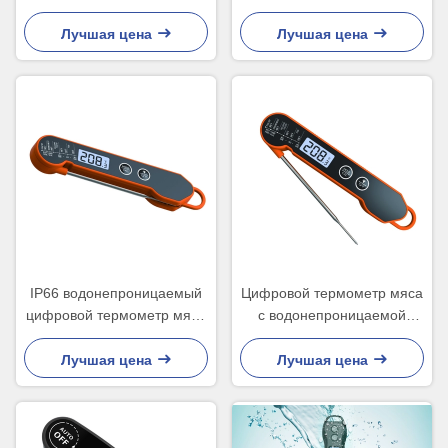
для конфеты Rohs еды
ЛКД термометр Мясо
термометр для гриля
Лучшая цена
Лучшая цена
водонепроницаемое масло
жареный конфеты
IP66 водонепроницаемый
Цифровой термометр мяса
цифровой термометр мяса
с водонепроницаемой
для кухонной
функцией IP66
микроволновой печи
Лучшая цена
Лучшая цена