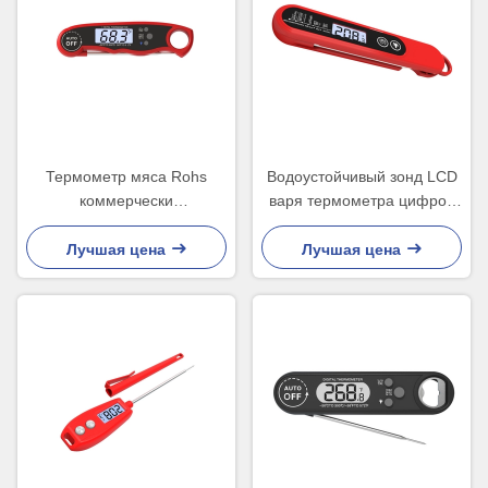
Термометр мяса Rohs
Водоустойчивый зонд LCD
коммерчески
варя термометра цифров
водоустойчивый для
показывает 45x20x170mm
курильщика LCD цыпленка
Лучшая цена
Лучшая цена
освещает контржурным
светом