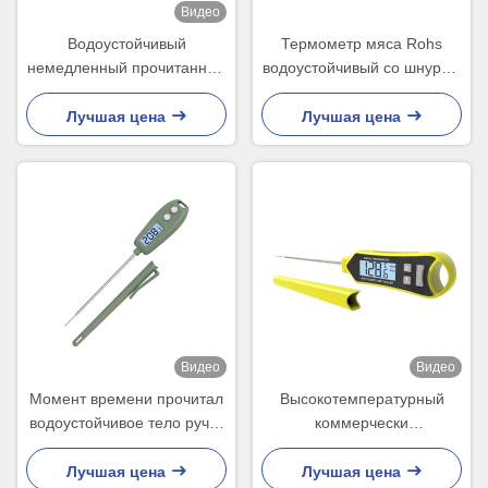
Видео
Водоустойчивый
Термометр мяса Rohs
немедленный прочитанный
водоустойчивый со шнуром
термометр в печи кухни
в печи IP66 Турции масла
конфеты гриля Турции
цыпленка
Лучшая цена
Лучшая цена
жидкостной
Видео
Видео
Момент времени прочитал
Высокотемпературный
водоустойчивое тело ручки
коммерчески
термометра мяса
водоустойчивый момент
формирует 221x31x15mm
времени прочитал ручку
Лучшая цена
Лучшая цена