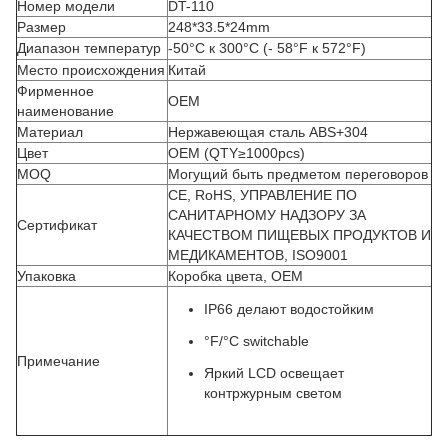
Номер модели
DT-110
Размер
248*33.5*24mm
Диапазон температур
-50°C к 300°C
(- 58°F к 572°F)
Место происхождения
Китай
Фирменное
OEM
наименование
Материал
Нержавеющая сталь ABS+304
Цвет
OEM (QTY≥1000pcs)
MOQ
Могущий быть предметом переговоров
CE, RoHS, УПРАВЛЕНИЕ ПО
САНИТАРНОМУ НАДЗОРУ ЗА
Сертификат
КАЧЕСТВОМ ПИЩЕВЫХ ПРОДУКТОВ И
МЕДИКАМЕНТОВ, ISO9001
Упаковка
Коробка цвета, OEM
IP66 делают водостойким
°F/°C switchable
Примечание
Яркий LCD освещает
контржурным светом