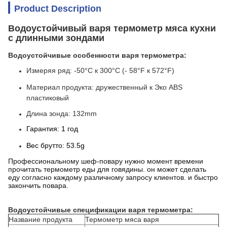
Product Description
Водоустойчивый варя термометр мяса кухни
с длинными зондами
Водоустойчивые особенности варя термометра:
Измеряя ряд: -50°C к 300°C
(- 58°F к 572°F)
Материал продукта: дружественный к Эко ABS
пластиковый
Длина зонда: 132mm
Гарантия: 1 год
Вес брутто: 53.5g
Профессиональному шеф-повару нужно момент времени
прочитать термометр еды для говядины. он может сделать
еду согласно каждому различному запросу клиентов. и быстро
закончить повара.
Водоустойчивые
спецификации
варя термометра
:
Название продукта
Термометр мяса варя