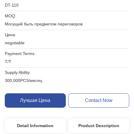
DT-110
MOQ:
Могущий быть предметом переговоров
Цена:
negotiable
Payment Terms:
T/T
Supply Ability:
300,000PCS/месяц
Лучшая Цена
Contact Now
Detail Information
Product Description