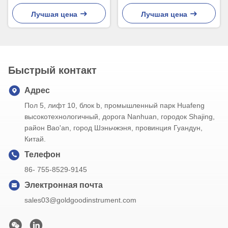
располагаться лагерем
низкотемпературным
печи термометра барбекю
контролем сигнала тревоги
Лучшая цена
Лучшая цена
термометра мяса умный
для гриля печи
двойной
Быстрый контакт
Адрес
Пол 5, лифт 10, блок b, промышленный парк Huafeng
высокотехнологичный, дорога Nanhuan, городок Shajing,
район Bao'an, город Шэньчжэня, провинция Гуандун,
Китай.
Телефон
86- 755-8529-9145
Электронная почта
sales03@goldgoodinstrument.com