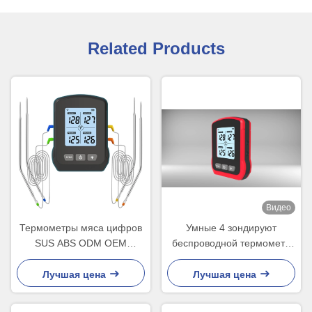
Related Products
Видео
Термометры мяса цифров
Умные 4 зондируют
SUS ABS ODM OEM
беспроводной термометр
беспроводные с умным
гриля с батареей 250MA
ПРИЛОЖЕНИЕМ
Rechargeble
Лучшая цена
Лучшая цена