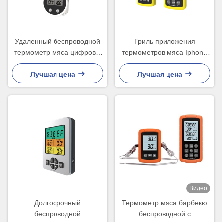
Удаленный беспроводной
Гриль приложения
термометр мяса цифров с
термометров мяса Iphone
двойными зондами для
Wifi цифров беспроводной
печи
беспроводной
Лучшая цена
Лучшая цена
высокотемпературный
Видео
Долгосрочный
Термометр мяса барбекю
беспроводной
беспроводной с