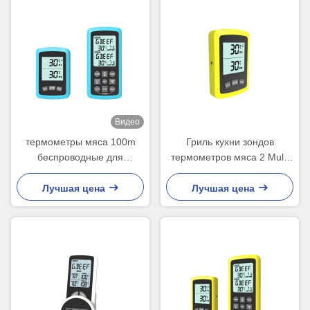
Видео
термометры мяса 100m
Гриль кухни зондов
беспроводные для
термометров мяса 2 Multi
барбекю печи на открытом
зонда беспроводной
воздухе пекут
долгосрочный
Лучшая цена
Лучшая цена