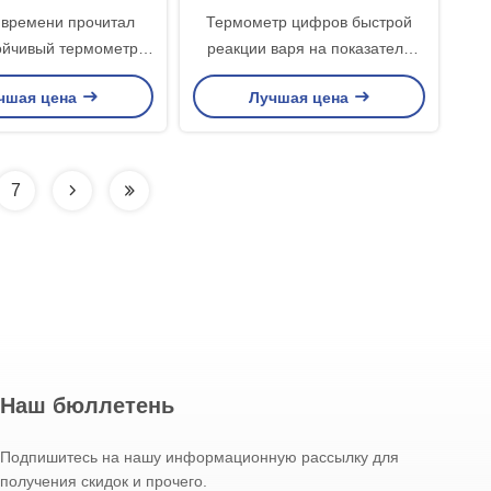
времени прочитал
Термометр цифров быстрой
ойчивый термометр
реакции варя на показатель
 переключателем
166x62x23mm Макс минуты
чшая цена
Лучшая цена
Фаренгейта Градуса
варенья
цельсия
7
Наш бюллетень
Подпишитесь на нашу информационную рассылку для
получения скидок и прочего.