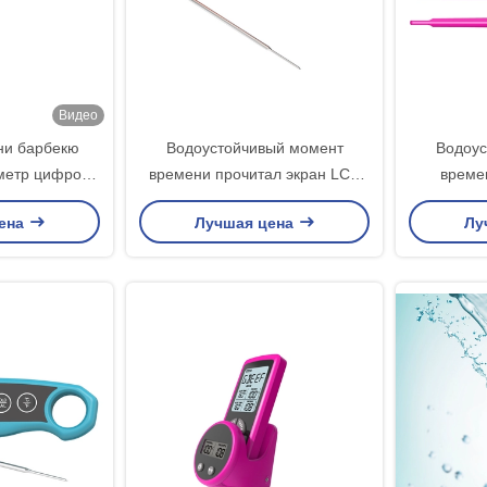
Видео
ни барбекю
Водоустойчивый момент
Водоус
метр цифров
времени прочитал экран LCD
време
е на открытом
варя термометра мяса
термометр
ена
Лучшая цена
Лу
хе
большой для приготовления на
освещает 
гриле