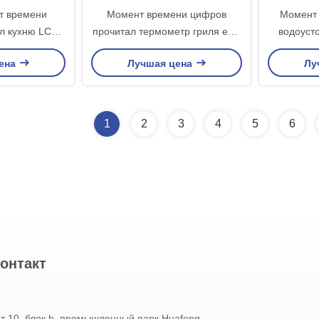
т времени
Момент времени цифров
Момент 
л кухню LCD
прочитал термометр гриля еды
водоуст
тра конфеты
кухни термометра мяса зонда
мяса с
ена
Лучшая цена
Лу
урным светом
Градуса 
1
2
3
4
5
6
онтакт
т 10, блок b, промышленный парк Huafeng