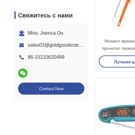
Свяжитесь с нами
Miss. Joerica Ou
Момент време
sales03@goldgoodinstrument.com
прочитал термо
гриля варя крыто
86-15210620499
Лучшая ц
возду
Contact Now