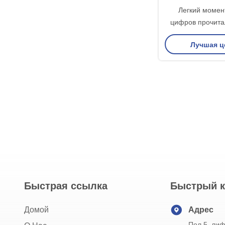
Легкий момен
цифров прочита
цифров термоме
Лучшая ц
освещает контрж
Быстрая ссылка
Быстрый к
Домой
Адрес
Пол 5, лиф