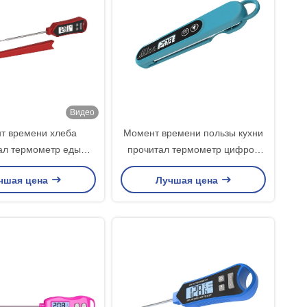
Видео
т времени хлеба
Момент времени пользы кухни
ал термометр еды
прочитал термометр цифров
 для печь варить
варя со случаем
чшая цена
Лучшая цена
доустойчивый