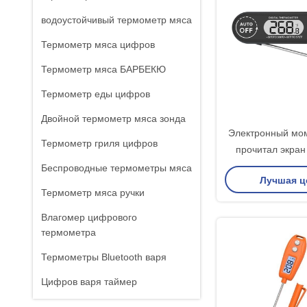
водоустойчивый термометр мяса
Термометр мяса цифров
Термометр мяса БАРБЕКЮ
Термометр еды цифров
Двойной термометр мяса зонда
Электронный мо
Термометр гриля цифров
прочитал экран
барбекю печи ва
Беспроводные термометры мяса
Лучшая ц
цифров б
Термометр мяса ручки
Влагомер цифрового
термометра
Термометры Bluetooth варя
Цифров варя таймер