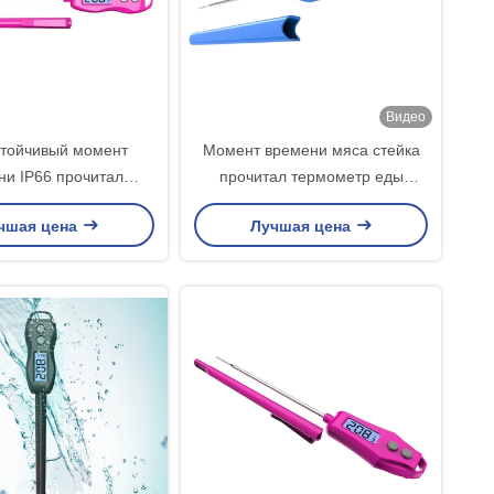
Видео
тойчивый момент
Момент времени мяса стейка
ни IP66 прочитал
прочитал термометр еды
 цифров варя с LCD
цифров с печью крышки зонда
чшая цена
Лучшая цена
контржурным светом