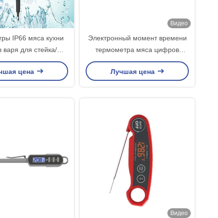
Видео
ры IP66 мяса кухни
Электронный момент времени
 варя для стейка/
термометра мяса цифров
а/жидкости Foody
домочадца прочитал мясо
чшая цена
Лучшая цена
БАРБЕКЮ варя еду
Видео