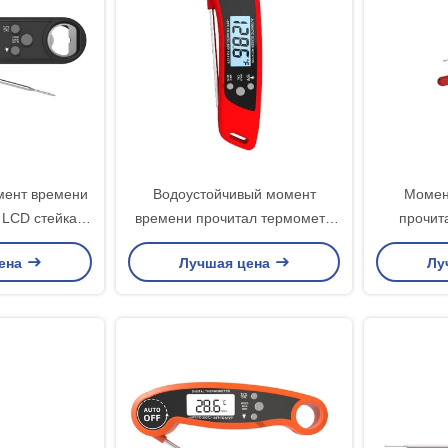
мент времени
Водоустойчивый момент
Момен
 LCD стейка
времени прочитал термометр
прочит
ря термометра
цифров варя для еды масла
цифров
ена
Лучшая цена
Лу
ольшой
выпечки конфеты
во