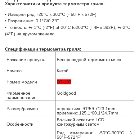
Характеристики продукта термометра гриля:
• Измеряя ряд: -20°C к 300°C (- 68°F к 572F)
• Разрешение: 0.1°C/0.2°F
• Точность: +/-1°C (-2°F) at-20°C to200°C (- 4F к 392F), +/-2°C
(4°F) на другом звенело
Спецификации
термометра
гриля
:
Название продукта
Беспроводной термометр мяса
Начало
Китай
Номер модели
DT-107
Фирменное
Goldgood
наименование
Размер/размер
передатчик: 91*59.7*23.1mm
приемник: 125.1*60.1*24.7mm
Большой осветите LCD
Особенности
контржурным светом
Ряд измерения: -50°C-300°C (-
58°F-572°F)