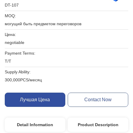
DT-107
MOQ:
могущий быть предметом переговоров
Цена:
negotiable
Payment Terms:
T/T
Supply Ability:
300,000PCS/месяц
Лучшая Цена
Contact Now
Detail Information
Product Description