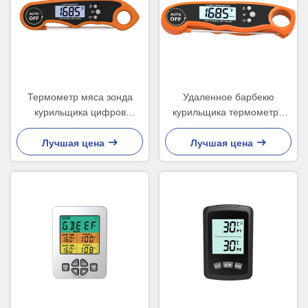
Термометр мяса зонда
Удаленное барбекю
курильщика цифров
курильщика термометра
двойной с сигналом
мяса зонда цифров
тревоги
двойное умное
Лучшая цена
Лучшая цена