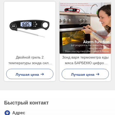
Двойной гриль 2
Зонд варя термометра еды
температуры зонда силы
мяса БАРБЕКЮ цифров
термометра мяса и печи
двойной с функцией
датчика в 1
тарировки
Лучшая цена
Лучшая цена
Быстрый контакт
Адрес