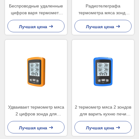
Беспроводные удаленные
Радиотелеграфа
цифров варя термометр
термометра мяса зонда
мяса еды с сигналом
Bluetooth БАРБЕКЮ гриля
тревоги
двойного умное
Лучшая цена
Лучшая цена
Удваивает термометр мяса
2 термометр мяса 2 зондов
2 цифров зонда для
для варить кухню печи
курильщиков жарит таймер
говядины стейка БАРБЕКЮ
комплекса предпусковых
Лучшая цена
Лучшая цена
операций